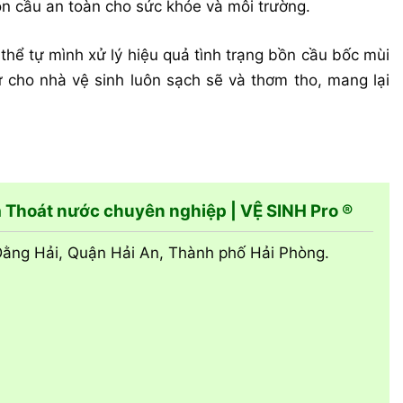
n cầu an toàn cho sức khỏe và môi trường.
 thể tự mình xử lý hiệu quả tình trạng bồn cầu bốc mùi
 cho nhà vệ sinh luôn sạch sẽ và thơm tho, mang lại
à Thoát nước chuyên nghiệp | VỆ SINH Pro ®
Đằng Hải, Quận Hải An, Thành phố Hải Phòng.