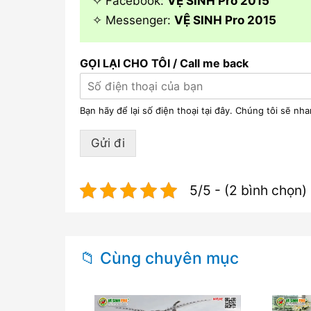
✧ Facebook:
VỆ SINH Pro 2015
✧ Messenger:
VỆ SINH Pro 2015
GỌI LẠI CHO TÔI / Call me back
Bạn hãy để lại số điện thoại tại đây. Chúng tôi sẽ nh
Gửi đi
5/5 - (2 bình chọn)
📁 Cùng chuyên mục