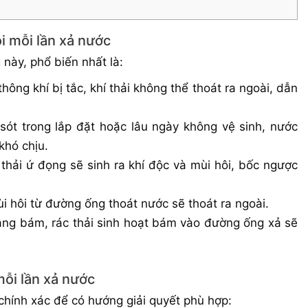
i mỗi lần xả nước
này, phổ biến nhất là:
hông khí bị tắc, khí thải không thể thoát ra ngoài, dẫn
sót trong lắp đặt hoặc lâu ngày không vệ sinh, nước
khó chịu.
thải ứ đọng sẽ sinh ra khí độc và mùi hôi, bốc ngược
i hôi từ đường ống thoát nước sẽ thoát ra ngoài.
g bám, rác thải sinh hoạt bám vào đường ống xả sẽ
mỗi lần xả nước
chính xác để có hướng giải quyết phù hợp: