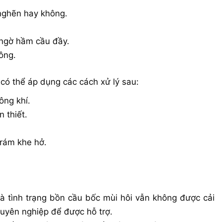
 nghẽn hay không.
 ngờ hầm cầu đầy.
ông.
có thể áp dụng các cách xử lý sau:
ông khí.
 thiết.
trám khe hở.
 tình trạng bồn cầu bốc mùi hôi vẫn không được cải
huyên nghiệp để được hỗ trợ.