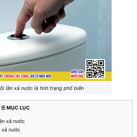
i lần xả nước là tình trạng phổ biến
☰ MỤC LỤC
lần xả nước
n xả nước