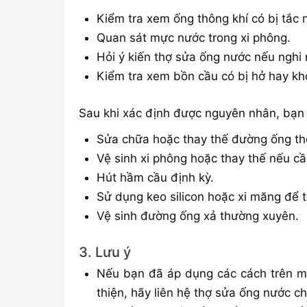
Kiểm tra xem ống thông khí có bị tắc
Quan sát mực nước trong xi phông.
Hỏi ý kiến thợ sửa ống nước nếu nghi
Kiểm tra xem bồn cầu có bị hở hay kh
Sau khi xác định được nguyên nhân, bạn 
Sửa chữa hoặc thay thế đường ống th
Vệ sinh xi phông hoặc thay thế nếu cần
Hút hầm cầu định kỳ.
Sử dụng keo silicon hoặc xi măng để 
Vệ sinh đường ống xả thường xuyên.
3. Lưu ý
Nếu bạn đã áp dụng các cách trên mà
thiện, hãy liên hệ thợ sửa ống nước c