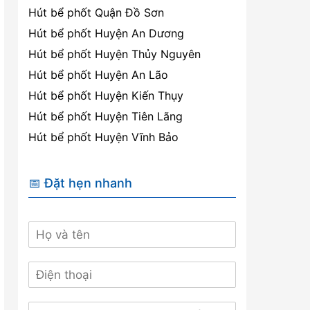
Hút bể phốt Quận Đồ Sơn
Hút bể phốt Huyện An Dương
Hút bể phốt Huyện Thủy Nguyên
Hút bể phốt Huyện An Lão
Hút bể phốt Huyện Kiến Thụy
Hút bể phốt Huyện Tiên Lãng
Hút bể phốt Huyện Vĩnh Bảo
📅 Đặt hẹn nhanh