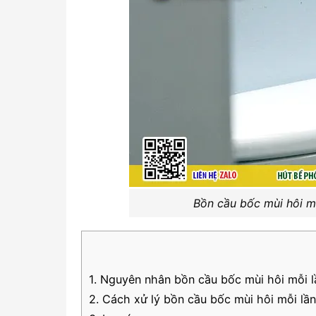
Bồn cầu bốc mùi hôi mỗ
1. Nguyên nhân bồn cầu bốc mùi hôi mỗi 
2. Cách xử lý bồn cầu bốc mùi hôi mỗi lầ