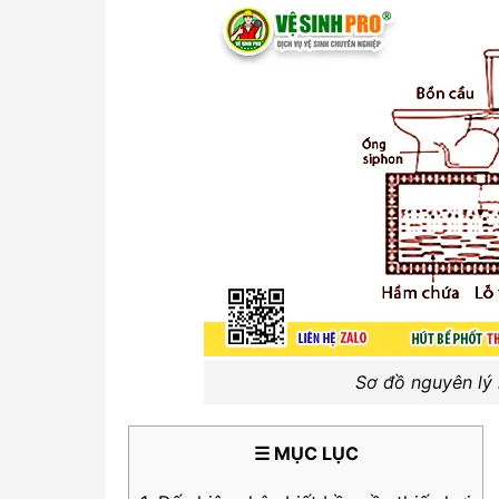
Sơ đồ nguyên lý 
☰ MỤC LỤC