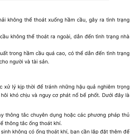
ải không thể thoát xuống hầm cầu, gây ra tình trạng
cầu không thể thoát ra ngoài, dẫn đến tình trạng nhà
uất trong hầm cầu quá cao, có thể dẫn đến tình trạng
cho người và tài sản.
c xử lý kịp thời để tránh những hậu quả nghiêm trọng
hôi khó chịu và nguy cơ phát nổ bể phốt. Dưới đây là
 thông tắc chuyên dụng hoặc các phương pháp thủ
 thông tắc ống thoát khí.
sinh không có ống thoát khí, bạn cần lắp đặt thêm để