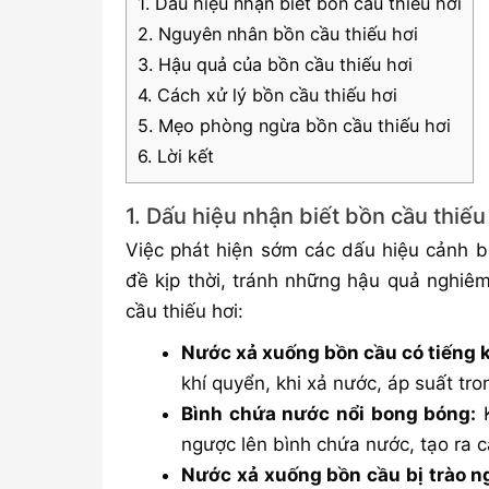
1. Dấu hiệu nhận biết bồn cầu thiếu hơi
2. Nguyên nhân bồn cầu thiếu hơi
3. Hậu quả của bồn cầu thiếu hơi
4. Cách xử lý bồn cầu thiếu hơi
5. Mẹo phòng ngừa bồn cầu thiếu hơi
6. Lời kết
1. Dấu hiệu nhận biết bồn cầu thiếu
Việc phát hiện sớm các dấu hiệu cảnh b
đề kịp thời, tránh những hậu quả nghiêm
cầu thiếu hơi:
Nước xả xuống bồn cầu có tiếng k
khí quyển, khi xả nước, áp suất tro
Bình chứa nước nổi bong bóng:
K
ngược lên bình chứa nước, tạo ra 
Nước xả xuống bồn cầu bị trào n