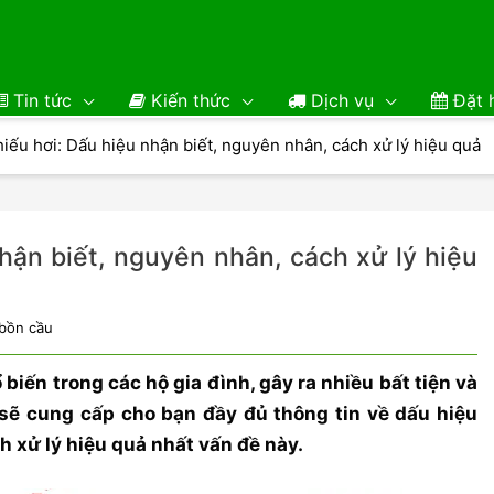
Tin tức
Kiến thức
Dịch vụ
Đặt h
hiếu hơi: Dấu hiệu nhận biết, nguyên nhân, cách xử lý hiệu quả
hận biết, nguyên nhân, cách xử lý hiệu
 bồn cầu
 biến trong các hộ gia đình, gây ra nhiều bất tiện và
 sẽ cung cấp cho bạn đầy đủ thông tin về dấu hiệu
h xử lý hiệu quả nhất vấn đề này.