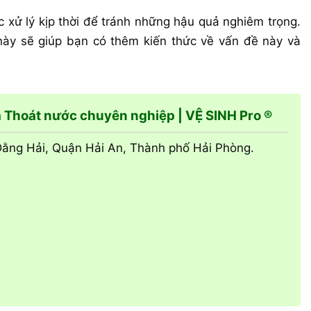
c xử lý kịp thời để tránh những hậu quả nghiêm trọng.
 này sẽ giúp bạn có thêm kiến thức về vấn đề này và
à Thoát nước chuyên nghiệp | VỆ SINH Pro ®
Đằng Hải, Quận Hải An, Thành phố Hải Phòng.