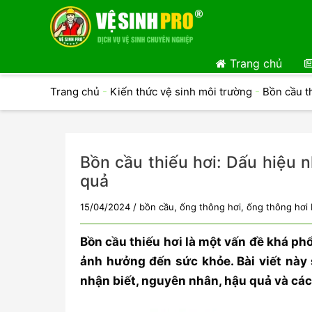
Trang chủ
Trang chủ
-
Kiến thức vệ sinh môi trường
-
Bồn cầu t
Bồn cầu thiếu hơi: Dấu hiệu n
quả
15/04/2024
/
bồn cầu
,
ống thông hơi
,
ống thông hơi
Bồn cầu thiếu hơi là một vấn đề khá phổ
ảnh hưởng đến sức khỏe. Bài viết này
nhận biết, nguyên nhân, hậu quả và các