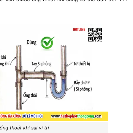
ng thoát khí sai vị trí