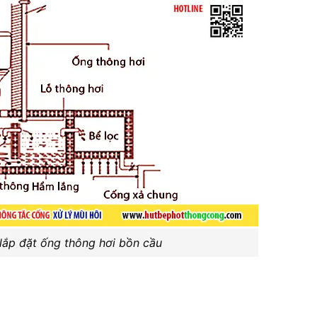
lắp đặt ống thông hơi bồn cầu