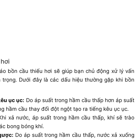
 hơi
áo bồn cầu thiếu hơi sẽ giúp bạn chủ động xử lý vấn
 trọng. Dưới đây là các dấu hiệu thường gặp khi bồn
êu ục ục:
Do áp suất trong hầm cầu thấp hơn áp suất
ng hầm cầu thay đổi đột ngột tạo ra tiếng kêu ục ục.
hi xả nước, áp suất trong hầm cầu thấp, khí sẽ trào
các bong bóng khí.
gược:
Do áp suất trong hầm cầu thấp, nước xả xuống