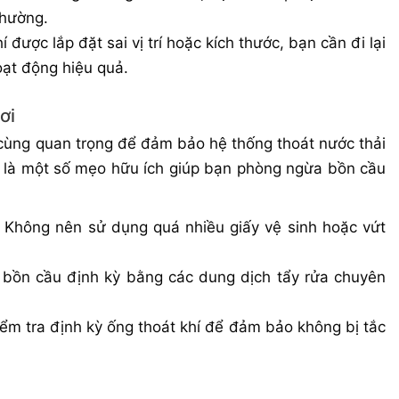
thường.
 được lắp đặt sai vị trí hoặc kích thước, bạn cần đi lại
ạt động hiệu quả.
ơi
 cùng quan trọng để đảm bảo hệ thống thoát nước thải
y là một số mẹo hữu ích giúp bạn phòng ngừa bồn cầu
Không nên sử dụng quá nhiều giấy vệ sinh hoặc vứt
 bồn cầu định kỳ bằng các dung dịch tẩy rửa chuyên
ểm tra định kỳ ống thoát khí để đảm bảo không bị tắc