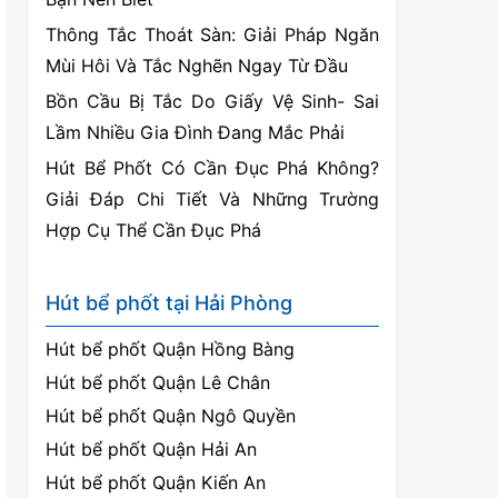
Thông Tắc Thoát Sàn: Giải Pháp Ngăn
Mùi Hôi Và Tắc Nghẽn Ngay Từ Đầu
Bồn Cầu Bị Tắc Do Giấy Vệ Sinh- Sai
Lầm Nhiều Gia Đình Đang Mắc Phải
Hút Bể Phốt Có Cần Đục Phá Không?
Giải Đáp Chi Tiết Và Những Trường
Hợp Cụ Thể Cần Đục Phá
Hút bể phốt tại Hải Phòng
Hút bể phốt Quận Hồng Bàng
Hút bể phốt Quận Lê Chân
Hút bể phốt Quận Ngô Quyền
Hút bể phốt Quận Hải An
Hút bể phốt Quận Kiến An