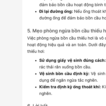
đảm bảo bồn cầu hoạt động bình 
Đi lại đường ống:
Nếu ống thoát khí
đường ống để đảm bảo bồn cầu ho
5. Mẹo phòng ngừa bồn cầu thiếu h
Việc phòng ngừa bồn cầu thiếu hơi là vô
hoạt động hiệu quả và an toàn. Dưới đâ
thiếu hơi:
Sử dụng giấy vệ sinh đúng cách:
rác thải rắn xuống bồn cầu.
Vệ sinh bồn cầu định kỳ:
Vệ sinh
dụng để ngăn ngừa tắc nghẽn.
Kiểm tra định kỳ ống thoát khí:
Ki
nghẽn.