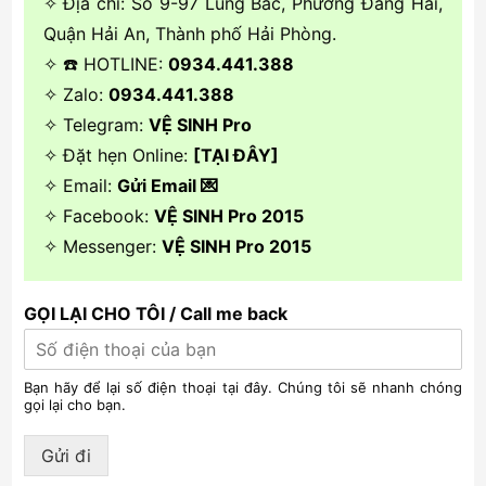
✧ Địa chỉ: Số 9-97 Lũng Bắc, Phường Đằng Hải,
Quận Hải An, Thành phố Hải Phòng.
✧ ☎️ HOTLINE:
0934.441.388
✧ Zalo:
0934.441.388
✧ Telegram:
VỆ SINH Pro
✧ Đặt hẹn Online:
[TẠI ĐÂY]
✧ Email:
Gửi Email 💌
✧ Facebook:
VỆ SINH Pro 2015
✧ Messenger:
VỆ SINH Pro 2015
GỌI LẠI CHO TÔI / Call me back
Bạn hãy để lại số điện thoại tại đây. Chúng tôi sẽ nhanh chóng
gọi lại cho bạn.
Gửi đi