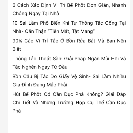
6 Cách Xác Định Vị Trí Bể Phốt Đơn Giản, Nhanh
tín
Chóng Ngay Tại Nhà
tại
10 Sai Lầm Phổ Biến Khi Tự Thông Tắc Cống Tại
Hải
Nhà- Cẩn Thận “Tiền Mất, Tật Mang”
Phòng
90% Các Vị Trí Tắc Ở Bồn Rửa Bát Mà Bạn Nên
Biết
Thông Tắc Thoát Sàn: Giải Pháp Ngăn Mùi Hôi Và
Tắc Nghẽn Ngay Từ Đầu
Bồn Cầu Bị Tắc Do Giấy Vệ Sinh- Sai Lầm Nhiều
Gia Đình Đang Mắc Phải
Hút Bể Phốt Có Cần Đục Phá Không? Giải Đáp
Chi Tiết Và Những Trường Hợp Cụ Thể Cần Đục
Phá