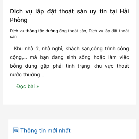
Dịch vụ lắp đặt thoát sàn uy tín tại Hải
Phòng
Dịch vụ thông tắc đường ống thoát sàn
,
Dịch vụ lắp đặt thoát
sàn
Khu nhà ở, nhà nghỉ, khách sạn,công trình công
cộng,… mà bạn đang sinh sống hoặc làm việc
bỗng dưng gặp phải tình trạng khu vực thoát
nước thường …
Dịch
Đọc bài »
vụ
lắp
đặt
thoát
sàn
🆕 Thông tin mới nhất
uy