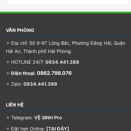
VĂN PHÒNG
✧ Địa chỉ: Số 9-97 Lũng Bắc, Phường Đằng Hải, Quận
Hải An, Thành phố Hải Phòng.
✧ HOTLINE 24/7:
0934.441.388
0862.798.076
✧
Điện thoại
:
✧ Zalo:
0934.441.388
LIÊN HỆ
✧ Telegram:
VỆ SINH Pro
✧ Đặt hẹn Online:
[TẠI ĐÂY]