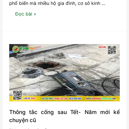
phổ biến mà nhiều hộ gia đình, cơ sở kinh …
Thông
Đọc bài »
tắc
cống
tại
Phường
Lê
Chân
Hải
Phòng-
Có
mặt
ngay
sau
Thông tắc cống sau Tết- Năm mới kể
15
chuyện cũ
phút