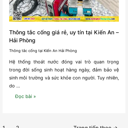
Sơn
–
Hải
Phòng
Thông tắc cống giá rẻ, uy tín tại Kiến An –
Hải Phòng
Thông tắc cống tại Kiến An Hải Phòng
Hệ thống thoát nước đóng vai trò quan trọng
trong đời sống sinh hoạt hàng ngày, đảm bảo vệ
sinh môi trường và sức khỏe con người. Tuy nhiên,
do …
Thông
Đọc bài »
tắc
cống
giá
Phân
1
2
Trang tiếp theo
→