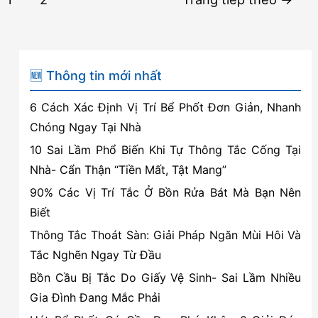
rẻ,
trang
uy
bài
tín
viết
tại
🆕 Thông tin mới nhất
Kiến
An
6 Cách Xác Định Vị Trí Bể Phốt Đơn Giản, Nhanh
–
Chóng Ngay Tại Nhà
Hải
10 Sai Lầm Phổ Biến Khi Tự Thông Tắc Cống Tại
Phòng
Nhà- Cẩn Thận “Tiền Mất, Tật Mang”
90% Các Vị Trí Tắc Ở Bồn Rửa Bát Mà Bạn Nên
Biết
Thông Tắc Thoát Sàn: Giải Pháp Ngăn Mùi Hôi Và
Tắc Nghẽn Ngay Từ Đầu
Bồn Cầu Bị Tắc Do Giấy Vệ Sinh- Sai Lầm Nhiều
Gia Đình Đang Mắc Phải