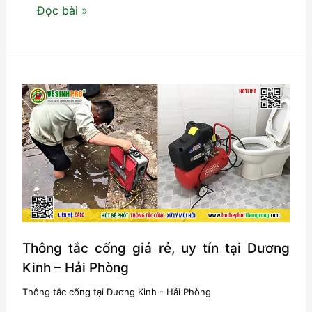
Dịch
Đọc bài »
vụ
thông
tắc
cống
cho
nhà
nghỉ-
Giá
rẻ,
uy
tín
và
Thông tắc cống giá rẻ, uy tín tại Dương
chuyên
Kinh – Hải Phòng
nghiệp
Thông tắc cống tại Dương Kinh - Hải Phòng