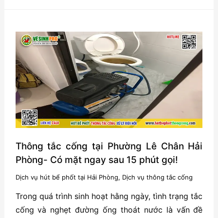
Lầm
Phổ
Biến
Khi
Tự
Thông
Tắc
Cống
Tại
Nhà-
Cẩn
Thông tắc cống tại Phường Lê Chân Hải
Thận
Phòng- Có mặt ngay sau 15 phút gọi!
“Tiền
Dịch vụ hút bể phốt tại Hải Phòng
,
Dịch vụ thông tắc cống
Mất,
Trong quá trình sinh hoạt hằng ngày, tình trạng tắc
Tật
cống và nghẹt đường ống thoát nước là vấn đề
Mang”