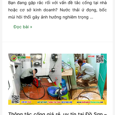
Bạn đang gặp rắc rối với vấn đề tắc cống tại nhà
hoặc cơ sở kinh doanh? Nước thải ứ đọng, bốc
mùi hôi thối gây ảnh hưởng nghiêm trọng …
Thông
Đọc bài »
tắc
cống
giá
rẻ,
uy
tín
tại
Dương
Kinh
–
Hải
Phòng
Thông tắc cống giá rẻ, uy tín tại Đồ Sơn –