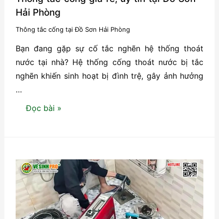
Hải Phòng
Thông tắc cống tại Đồ Sơn Hải Phòng
Bạn đang gặp sự cố tắc nghẽn hệ thống thoát
nước tại nhà? Hệ thống cống thoát nước bị tắc
nghẽn khiến sinh hoạt bị đình trệ, gây ảnh hưởng
…
Thông
Đọc bài »
tắc
cống
giá
rẻ,
uy
tín
tại
Đồ