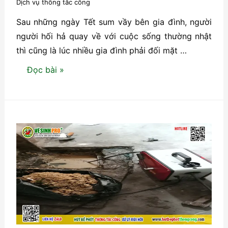
Dịch vụ thông tắc cống
gọi!
Sau những ngày Tết sum vầy bên gia đình, người
người hối hả quay về với cuộc sống thường nhật
thì cũng là lúc nhiều gia đình phải đối mặt …
Thông
Đọc bài »
tắc
cống
sau
Tết-
Năm
mới
kể
chuyện
cũ