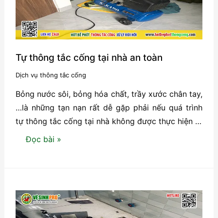
trong
mùa
đông
Tự thông tắc cống tại nhà an toàn
Dịch vụ thông tắc cống
Bỏng nước sôi, bỏng hóa chất, trầy xước chân tay,
…là những tạn nạn rất dễ gặp phải nếu quá trình
tự thông tắc cống tại nhà không được thực hiện …
Tự
Đọc bài »
thông
tắc
cống
tại
nhà