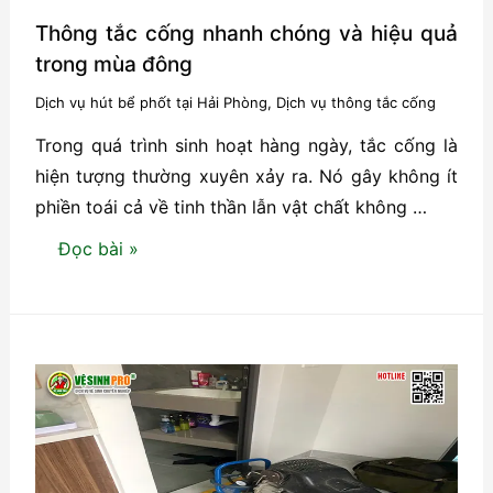
Thông tắc cống nhanh chóng và hiệu quả
trong mùa đông
Dịch vụ hút bể phốt tại Hải Phòng
,
Dịch vụ thông tắc cống
Trong quá trình sinh hoạt hàng ngày, tắc cống là
hiện tượng thường xuyên xảy ra. Nó gây không ít
phiền toái cả về tinh thần lẫn vật chất không …
Thông
Đọc bài »
tắc
cống
nhanh
chóng
và
hiệu
quả