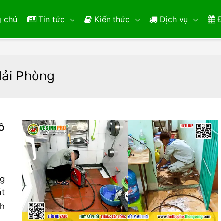
 chủ
Tin tức
Kiến thức
Dịch vụ
Đ
Hải Phòng
ồ
ng
át
nh