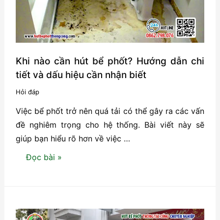
người
là
bao
nhiêu?
Khi nào cần hút bể phốt? Hướng dẫn chi
tiết và dấu hiệu cần nhận biết
Hỏi đáp
Việc bể phốt trở nên quá tải có thể gây ra các vấn
đề nghiêm trọng cho hệ thống. Bài viết này sẽ
giúp bạn hiểu rõ hơn về việc …
Khi
Đọc bài »
nào
cần
hút
bể