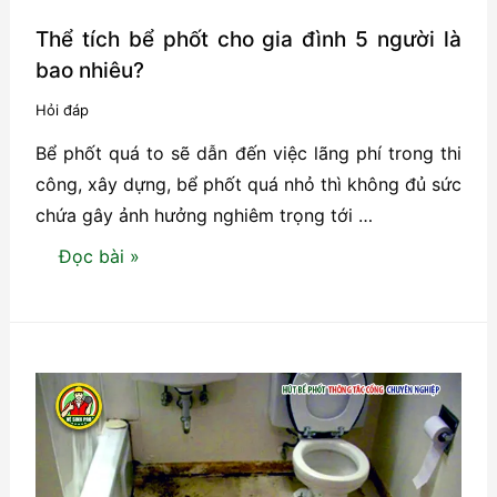
Thể tích bể phốt cho gia đình 5 người là
bao nhiêu?
Hỏi đáp
Bể phốt quá to sẽ dẫn đến việc lãng phí trong thi
công, xây dựng, bể phốt quá nhỏ thì không đủ sức
chứa gây ảnh hưởng nghiêm trọng tới …
Thể
Đọc bài »
tích
bể
phốt
cho
gia
đình
5