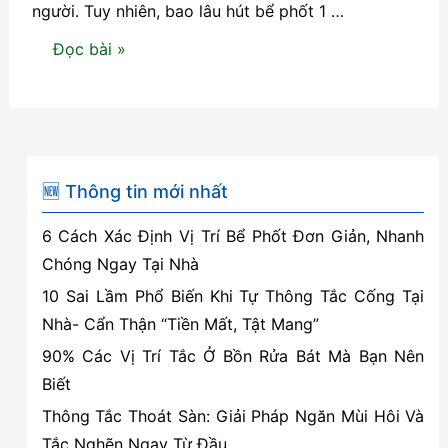
người. Tuy nhiên, bao lâu hút bể phốt 1 …
Bao
Đọc bài »
lâu
hút
bể
phốt
1
🆕 Thông tin mới nhất
lần?
6 Cách Xác Định Vị Trí Bể Phốt Đơn Giản, Nhanh
Tìm
Chóng Ngay Tại Nhà
hiểu
10 Sai Lầm Phổ Biến Khi Tự Thông Tắc Cống Tại
thời
Nhà- Cẩn Thận “Tiền Mất, Tật Mang”
gian
90% Các Vị Trí Tắc Ở Bồn Rửa Bát Mà Bạn Nên
hút
Biết
bể
phốt
Thông Tắc Thoát Sàn: Giải Pháp Ngăn Mùi Hôi Và
tối
Tắc Nghẽn Ngay Từ Đầu