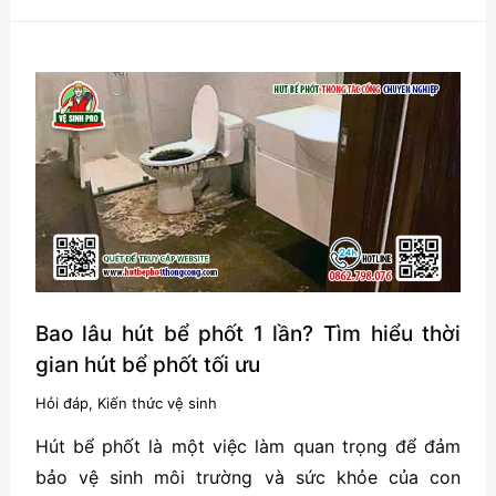
phốt
bao
nhiêu
1
khối
?
Giá
dịch
vụ
hút
bể
Bao lâu hút bể phốt 1 lần? Tìm hiểu thời
phốt
gian hút bể phốt tối ưu
tại
Hỏi đáp
,
Kiến thức vệ sinh
Hải
Hút bể phốt là một việc làm quan trọng để đảm
Phòng
bảo vệ sinh môi trường và sức khỏe của con