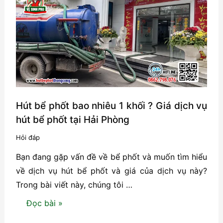
phốt?
Hướng
dẫn
chi
tiết
và
dấu
hiệu
Hút bể phốt bao nhiêu 1 khối ? Giá dịch vụ
cần
hút bể phốt tại Hải Phòng
nhận
Hỏi đáp
biết
Bạn đang gặp vấn đề về bể phốt và muốn tìm hiểu
về dịch vụ hút bể phốt và giá của dịch vụ này?
Trong bài viết này, chúng tôi …
Hút
Đọc bài »
bể