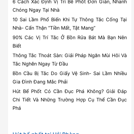
6 Cách Xác Định Vị Trí Bể Phốt Đơn Giản, Nhanh
VỆ
Chóng Ngay Tại Nhà
SINH
10 Sai Lầm Phổ Biến Khi Tự Thông Tắc Cống Tại
Pro:
Nhà- Cẩn Thận “Tiền Mất, Tật Mang”
Uy
90% Các Vị Trí Tắc Ở Bồn Rửa Bát Mà Bạn Nên
tín
Biết
số
1
Thông Tắc Thoát Sàn: Giải Pháp Ngăn Mùi Hôi Và
Tắc Nghẽn Ngay Từ Đầu
Bồn Cầu Bị Tắc Do Giấy Vệ Sinh- Sai Lầm Nhiều
Gia Đình Đang Mắc Phải
Hút Bể Phốt Có Cần Đục Phá Không? Giải Đáp
Chi Tiết Và Những Trường Hợp Cụ Thể Cần Đục
Phá