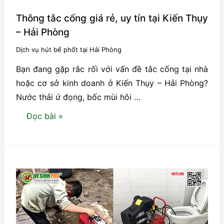
Thông tắc cống giá rẻ, uy tín tại Kiến Thụy
– Hải Phòng
Dịch vụ hút bể phốt tại Hải Phòng
Bạn đang gặp rắc rối với vấn đề tắc cống tại nhà
hoặc cơ sở kinh doanh ở Kiến Thụy – Hải Phòng?
Nước thải ứ đọng, bốc mùi hôi …
Thông
Đọc bài »
tắc
cống
giá
rẻ,
uy
tín
tại