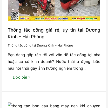
Kiến
Thụy
–
Hải
Phòng
Thông tắc cống giá rẻ, uy tín tại Dương
Kinh – Hải Phòng
Thông tắc cống tại Dương Kinh - Hải Phòng
Bạn đang gặp rắc rối với vấn đề tắc cống tại nhà
hoặc cơ sở kinh doanh? Nước thải ứ đọng, bốc
mùi hôi thối gây ảnh hưởng nghiêm trọng …
Thông
Đọc bài »
tắc
cống
giá
rẻ,