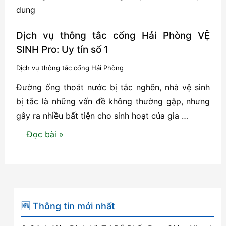
uy
tín
tại
Dịch vụ thông tắc cống Hải Phòng VỆ
Dương
SINH Pro: Uy tín số 1
Kinh
Dịch vụ thông tắc cống Hải Phòng
–
Đường ống thoát nước bị tắc nghẽn, nhà vệ sinh
Hải
bị tắc là những vấn đề không thường gặp, nhưng
Phòng
gây ra nhiều bất tiện cho sinh hoạt của gia …
Dịch
Đọc bài »
vụ
thông
tắc
cống
Hải
🆕 Thông tin mới nhất
Phòng