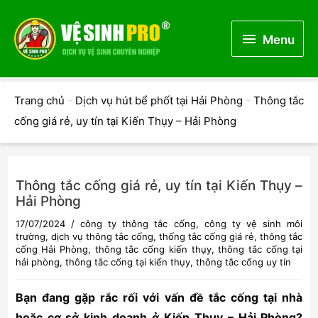
Menu
Menu
Trang chủ
-
Dịch vụ hút bể phốt tại Hải Phòng
-
Thông tắc
cống giá rẻ, uy tín tại Kiến Thụy – Hải Phòng
Thông tắc cống giá rẻ, uy tín tại Kiến Thụy –
Hải Phòng
17/07/2024
/
công ty thông tắc cống
,
công ty vệ sinh môi
trường
,
dịch vụ thông tắc cống
,
thống tắc cống giá rẻ
,
thông tắc
cống Hải Phòng
,
thông tắc cống kiến thụy
,
thông tắc cống tại
hải phòng
,
thông tắc cống tại kiến thụy
,
thông tắc cống uy tín
Bạn đang gặp rắc rối với vấn đề tắc cống tại nhà
hoặc cơ sở kinh doanh ở Kiến Thụy – Hải Phòng?