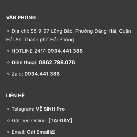
VĂN PHÒNG
✧ Địa chỉ: Số 9-97 Lũng Bắc, Phường Đằng Hải, Quận
Hải An, Thành phố Hải Phòng.
✧ HOTLINE 24/7:
0934.441.388
0862.798.076
✧
Điện thoại
:
✧ Zalo:
0934.441.388
LIÊN HỆ
✧ Telegram:
VỆ SINH Pro
✧ Đặt hẹn Online:
[TẠI ĐÂY]
✧ Email:
Gửi Email 💌