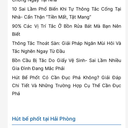
Kiến
10 Sai Lầm Phổ Biến Khi Tự Thông Tắc Cống Tại
Thụy
Nhà- Cẩn Thận “Tiền Mất, Tật Mang”
–
90% Các Vị Trí Tắc Ở Bồn Rửa Bát Mà Bạn Nên
Hải
Biết
Phòng
Thông Tắc Thoát Sàn: Giải Pháp Ngăn Mùi Hôi Và
Tắc Nghẽn Ngay Từ Đầu
Bồn Cầu Bị Tắc Do Giấy Vệ Sinh- Sai Lầm Nhiều
Gia Đình Đang Mắc Phải
Hút Bể Phốt Có Cần Đục Phá Không? Giải Đáp
Chi Tiết Và Những Trường Hợp Cụ Thể Cần Đục
Phá
Hút bể phốt tại Hải Phòng