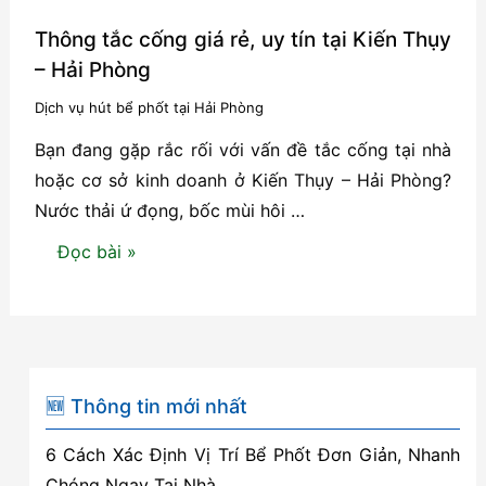
Thông tắc cống giá rẻ, uy tín tại Kiến Thụy
– Hải Phòng
Dịch vụ hút bể phốt tại Hải Phòng
Bạn đang gặp rắc rối với vấn đề tắc cống tại nhà
hoặc cơ sở kinh doanh ở Kiến Thụy – Hải Phòng?
Nước thải ứ đọng, bốc mùi hôi …
Thông
Đọc bài »
tắc
cống
giá
rẻ,
uy
🆕 Thông tin mới nhất
tín
6 Cách Xác Định Vị Trí Bể Phốt Đơn Giản, Nhanh
tại
Chóng Ngay Tại Nhà