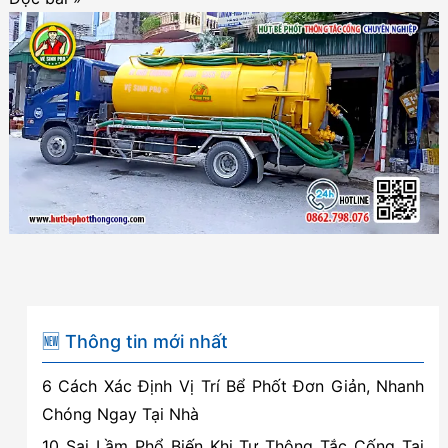
bể
phốt
tại
Ngô
Quyền
–
Hải
Phòng
✔
Bảo
hành
3-
🆕 Thông tin mới nhất
5
6 Cách Xác Định Vị Trí Bể Phốt Đơn Giản, Nhanh
năm
Chóng Ngay Tại Nhà
10 Sai Lầm Phổ Biến Khi Tự Thông Tắc Cống Tại