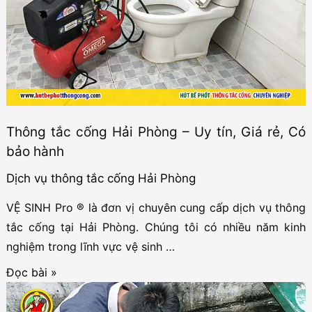
cống
Hải
Phòng
VỆ
SINH
Pro:
Thông tắc cống Hải Phòng – Uy tín, Giá rẻ, Có
Uy
bảo hành
tín
số
Dịch vụ thông tắc cống Hải Phòng
1
VỆ SINH Pro ® là đơn vị chuyên cung cấp dịch vụ thông
tắc cống tại Hải Phòng. Chúng tôi có nhiều năm kinh
nghiệm trong lĩnh vực vệ sinh …
Thông
Đọc bài »
tắc
cống