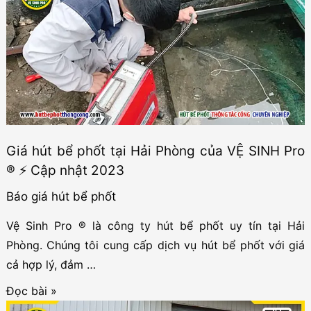
Hải
Phòng
–
Uy
tín,
Giá
rẻ,
Giá hút bể phốt tại Hải Phòng của VỆ SINH Pro
Có
® ⚡ Cập nhật 2023
bảo
hành
Báo giá hút bể phốt
Vệ Sinh Pro ® là công ty hút bể phốt uy tín tại Hải
Phòng. Chúng tôi cung cấp dịch vụ hút bể phốt với giá
cả hợp lý, đảm …
Giá
Đọc bài »
hút