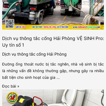
Hải
Phòng
–
Uy
tín,
Dịch vụ thông tắc cống Hải Phòng VỆ SINH Pro:
Giá
Uy tín số 1
rẻ
Dịch vụ thông tắc cống Hải Phòng
Đường ống thoát nước bị tắc nghẽn, nhà vệ sinh bị tắc
là những vấn đề không thường gặp, nhưng gây ra nhiều
bất tiện cho sinh hoạt của gia …
Dịch
Đọc bài »
vụ
thông
tắc