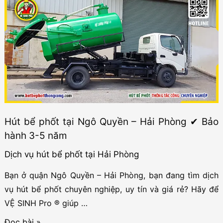
bể
phốt
tại
Hải
Phòng
của
VỆ
SINH
Hút bể phốt tại Ngô Quyền – Hải Phòng ✔ Bảo
Pro
hành 3-5 năm
®
⚡
Dịch vụ hút bể phốt tại Hải Phòng
Cập
Bạn ở quận Ngô Quyền – Hải Phòng, bạn đang tìm dịch
nhật
vụ hút bể phốt chuyên nghiệp, uy tín và giá rẻ? Hãy để
2023
VỆ SINH Pro ® giúp …
Hút
Đọc bài »