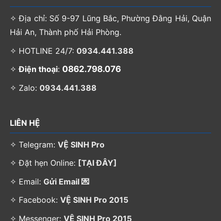
✧ Địa chỉ: Số 9-97 Lũng Bắc, Phường Đằng Hải, Quận
Hải An, Thành phố Hải Phòng.
✧ HOTLINE 24/7:
0934.441.388
0862.798.076
✧
Điện thoại
:
✧ Zalo:
0934.441.388
LIÊN HỆ
✧ Telegram:
VỆ SINH Pro
✧ Đặt hẹn Online:
[TẠI ĐÂY]
✧ Email:
Gửi Email 💌
✧ Facebook:
VỆ SINH Pro 2015
✧ Messenger:
VỆ SINH Pro 2015