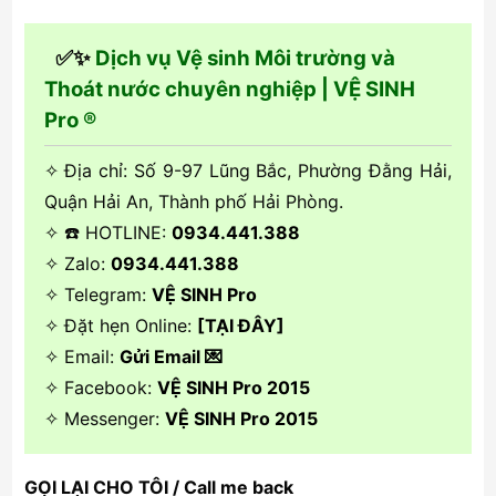
✅✨
Dịch vụ Vệ sinh Môi trường và
Thoát nước chuyên nghiệp | VỆ SINH
Pro ®
✧ Địa chỉ: Số 9-97 Lũng Bắc, Phường Đằng Hải,
Quận Hải An, Thành phố Hải Phòng.
✧ ☎️ HOTLINE:
0934.441.388
✧ Zalo:
0934.441.388
✧ Telegram:
VỆ SINH Pro
✧ Đặt hẹn Online:
[TẠI ĐÂY]
✧ Email:
Gửi Email 💌
✧ Facebook:
VỆ SINH Pro 2015
✧ Messenger:
VỆ SINH Pro 2015
GỌI LẠI CHO TÔI / Call me back