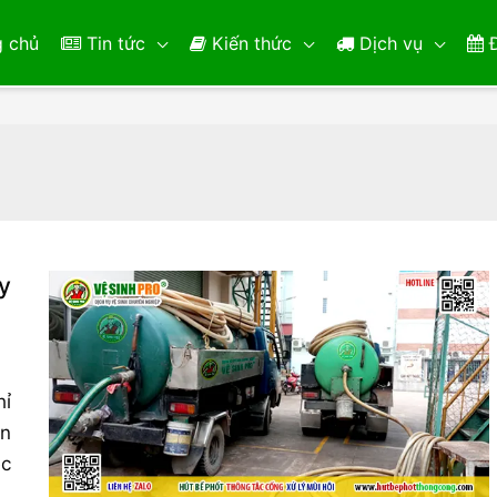
 chủ
Tin tức
Kiến thức
Dịch vụ
Đ
y
hỉ
òn
ệc