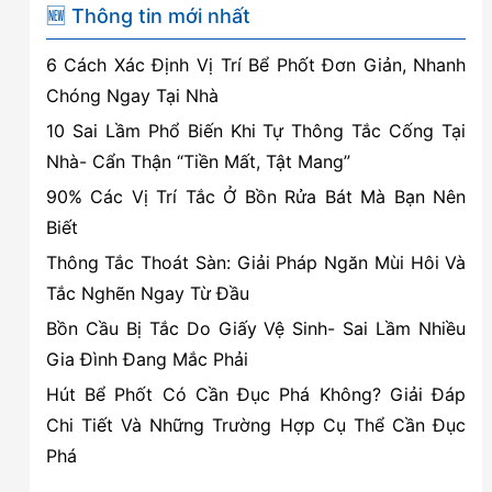
Nguyên
🆕 Thông tin mới nhất
lý
6 Cách Xác Định Vị Trí Bể Phốt Đơn Giản, Nhanh
hoạt
Chóng Ngay Tại Nhà
động
10 Sai Lầm Phổ Biến Khi Tự Thông Tắc Cống Tại
của
Nhà- Cẩn Thận “Tiền Mất, Tật Mang”
bể
90% Các Vị Trí Tắc Ở Bồn Rửa Bát Mà Bạn Nên
tự
Biết
hoại
Thông Tắc Thoát Sàn: Giải Pháp Ngăn Mùi Hôi Và
Tắc Nghẽn Ngay Từ Đầu
Bồn Cầu Bị Tắc Do Giấy Vệ Sinh- Sai Lầm Nhiều
Gia Đình Đang Mắc Phải
Hút Bể Phốt Có Cần Đục Phá Không? Giải Đáp
Chi Tiết Và Những Trường Hợp Cụ Thể Cần Đục
Phá