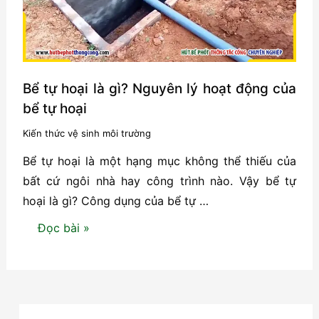
Giá
rẻ,
Có
bảo
hành
Bể tự hoại là gì? Nguyên lý hoạt động của
bể tự hoại
Kiến thức vệ sinh môi trường
Bể tự hoại là một hạng mục không thể thiếu của
bất cứ ngôi nhà hay công trình nào. Vậy bể tự
hoại là gì? Công dụng của bể tự …
Bể
Đọc bài »
tự
hoại
là
gì?