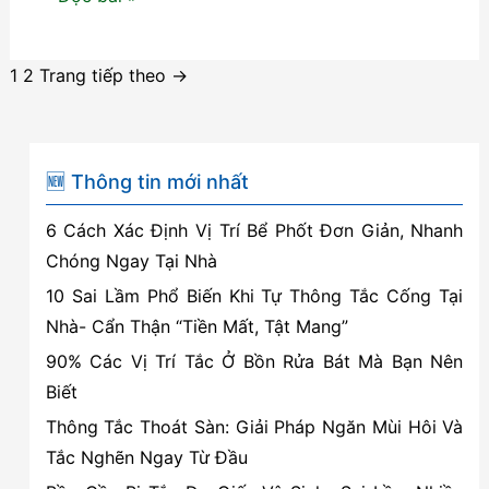
tắc
bồn
Phân
1
2
Trang tiếp theo
→
cầu:
trang
Giải
bài
pháp
viết
nhanh
🆕 Thông tin mới nhất
chóng
6 Cách Xác Định Vị Trí Bể Phốt Đơn Giản, Nhanh
và
Chóng Ngay Tại Nhà
hiệu
10 Sai Lầm Phổ Biến Khi Tự Thông Tắc Cống Tại
quả
Nhà- Cẩn Thận “Tiền Mất, Tật Mang”
cho
90% Các Vị Trí Tắc Ở Bồn Rửa Bát Mà Bạn Nên
mọi
Biết
gia
đình
Thông Tắc Thoát Sàn: Giải Pháp Ngăn Mùi Hôi Và
Tắc Nghẽn Ngay Từ Đầu