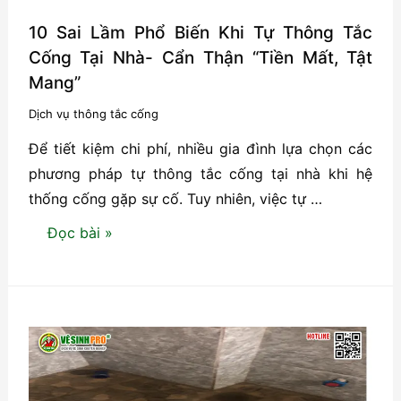
10 Sai Lầm Phổ Biến Khi Tự Thông Tắc
Cống Tại Nhà- Cẩn Thận “Tiền Mất, Tật
Mang”
Dịch vụ thông tắc cống
Để tiết kiệm chi phí, nhiều gia đình lựa chọn các
phương pháp tự thông tắc cống tại nhà khi hệ
thống cống gặp sự cố. Tuy nhiên, việc tự …
10
Đọc bài »
Sai
Lầm
Phổ
Biến
Khi
Tự