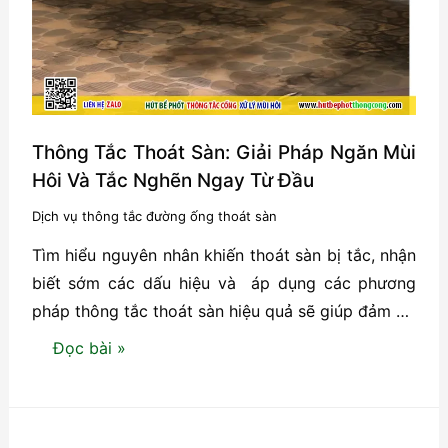
Thông
Tắc
Cống
Tại
Nhà-
Cẩn
Thông Tắc Thoát Sàn: Giải Pháp Ngăn Mùi
Thận
Hôi Và Tắc Nghẽn Ngay Từ Đầu
“Tiền
Dịch vụ thông tắc đường ống thoát sàn
Mất,
Tìm hiểu nguyên nhân khiến thoát sàn bị tắc, nhận
Tật
biết sớm các dấu hiệu và áp dụng các phương
Mang”
pháp thông tắc thoát sàn hiệu quả sẽ giúp đảm …
Thông
Đọc bài »
Tắc
Thoát
Sàn: