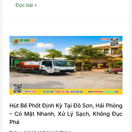
Hút
Đọc bài »
Bể
Phốt
Có
Cần
Đục
Phá
Không?
Giải
Đáp
Chi
Tiết
Và
Hút Bể Phốt Định Kỳ Tại Đồ Sơn, Hải Phòng
Những
– Có Mặt Nhanh, Xử Lý Sạch, Không Đục
Trường
Phá
Hợp