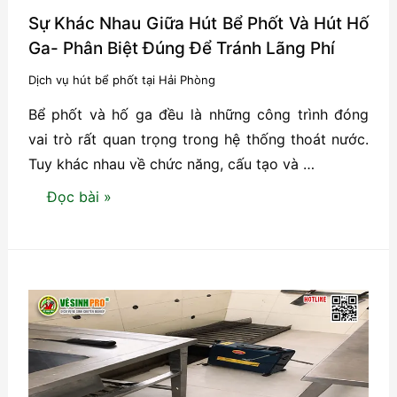
Mặt
Sự Khác Nhau Giữa Hút Bể Phốt Và Hút Hố
Nhanh,
Ga- Phân Biệt Đúng Để Tránh Lãng Phí
Xử
Dịch vụ hút bể phốt tại Hải Phòng
Lý
Bể phốt và hố ga đều là những công trình đóng
Sạch,
vai trò rất quan trọng trong hệ thống thoát nước.
Không
Tuy khác nhau về chức năng, cấu tạo và …
Đục
Phá
Sự
Đọc bài »
Khác
Nhau
Giữa
Hút
Bể
Phốt
Và
Hút