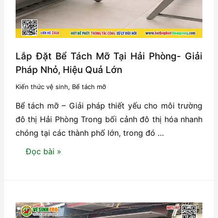
Hố
Ga-
Phân
Biệt
Lắp Đặt Bể Tách Mỡ Tại Hải Phòng- Giải
Đúng
Pháp Nhỏ, Hiệu Quả Lớn
Để
Kiến thức vệ sinh
,
Bể tách mỡ
Tránh
Bể tách mỡ – Giải pháp thiết yếu cho môi trường
Lãng
đô thị Hải Phòng Trong bối cảnh đô thị hóa nhanh
Phí
chóng tại các thành phố lớn, trong đó …
Lắp
Đọc bài »
Đặt
Bể
Tách
Mỡ