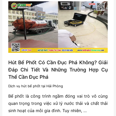
Giải
Pháp
Ngăn
Mùi
Hôi
Và
Tắc
Nghẽn
Ngay
Hút Bể Phốt Có Cần Đục Phá Không? Giải
Từ
Đáp Chi Tiết Và Những Trường Hợp Cụ
Đầu
Thể Cần Đục Phá
Dịch vụ hút bể phốt tại Hải Phòng
Bể phốt là công trình ngầm đóng vai trò vô cùng
quan trọng trong việc xử lý nước thải và chất thải
sinh hoạt của mỗi gia đình. Tuy nhiên, …