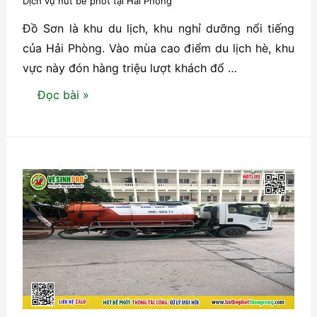
Dịch vụ hút bể phốt tại Hải Phòng
Cụ
Đồ Sơn là khu du lịch, khu nghỉ dưỡng nổi tiếng
Thể
của Hải Phòng. Vào mùa cao điểm du lịch hè, khu
Cần
vực này đón hàng triệu lượt khách đổ …
Đục
Phá
Hút
Đọc bài »
Bể
Phốt
Định
Kỳ
Tại
Đồ
Sơn,
Hải
Phòng
–
Có