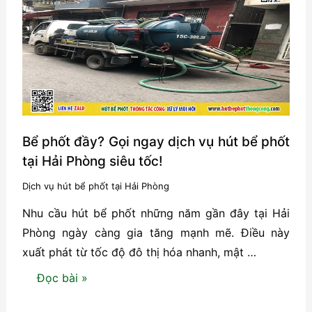
Tại
Hải
Phòng-
Giải
Pháp
Nhỏ,
Hiệu
Quả
Bể phốt đầy? Gọi ngay dịch vụ hút bể phốt
Lớn
tại Hải Phòng siêu tốc!
Dịch vụ hút bể phốt tại Hải Phòng
Nhu cầu hút bể phốt những năm gần đây tại Hải
Phòng ngày càng gia tăng mạnh mẽ. Điều này
xuất phát từ tốc độ đô thị hóa nhanh, mật …
Bể
Đọc bài »
phốt