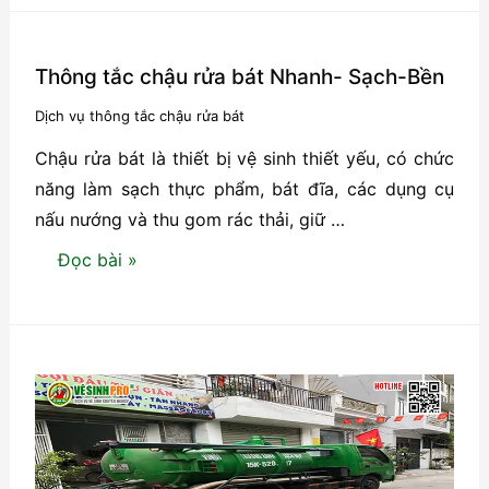
đầy?
Gọi
ngay
Thông tắc chậu rửa bát Nhanh- Sạch-Bền
dịch
Dịch vụ thông tắc chậu rửa bát
vụ
Chậu rửa bát là thiết bị vệ sinh thiết yếu, có chức
hút
năng làm sạch thực phẩm, bát đĩa, các dụng cụ
bể
nấu nướng và thu gom rác thải, giữ …
phốt
tại
Thông
Đọc bài »
Hải
tắc
Phòng
chậu
siêu
rửa
tốc!
bát
Nhanh-
Sạch-
Bền