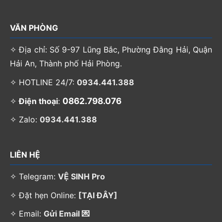
VĂN PHÒNG
✧ Địa chỉ: Số 9-97 Lũng Bắc, Phường Đằng Hải, Quận
Hải An, Thành phố Hải Phòng.
✧ HOTLINE 24/7:
0934.441.388
0862.798.076
✧
Điện thoại
:
✧ Zalo:
0934.441.388
LIÊN HỆ
✧ Telegram:
VỆ SINH Pro
✧ Đặt hẹn Online:
[TẠI ĐÂY]
✧ Email:
Gửi Email 💌