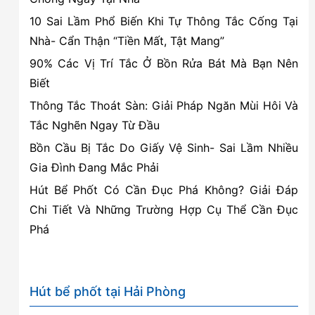
loại
10 Sai Lầm Phổ Biến Khi Tự Thông Tắc Cống Tại
bỏ
Nhà- Cẩn Thận “Tiền Mất, Tật Mang”
chất
90% Các Vị Trí Tắc Ở Bồn Rửa Bát Mà Bạn Nên
nhầy
Biết
nhớt
trên
Thông Tắc Thoát Sàn: Giải Pháp Ngăn Mùi Hôi Và
khăn
Tắc Nghẽn Ngay Từ Đầu
tắm
Bồn Cầu Bị Tắc Do Giấy Vệ Sinh- Sai Lầm Nhiều
Gia Đình Đang Mắc Phải
Hút Bể Phốt Có Cần Đục Phá Không? Giải Đáp
Chi Tiết Và Những Trường Hợp Cụ Thể Cần Đục
Phá
Hút bể phốt tại Hải Phòng