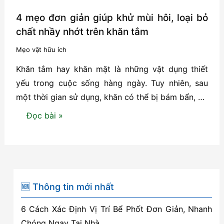
4 mẹo đơn giản giúp khử mùi hôi, loại bỏ
chất nhầy nhớt trên khăn tắm
Mẹo vặt hữu ích
Khăn tắm hay khăn mặt là những vật dụng thiết
yếu trong cuộc sống hàng ngày. Tuy nhiên, sau
một thời gian sử dụng, khăn có thể bị bám bẩn, …
4
Đọc bài »
mẹo
đơn
giản
giúp
khử
🆕 Thông tin mới nhất
mùi
6 Cách Xác Định Vị Trí Bể Phốt Đơn Giản, Nhanh
hôi,
Chóng Ngay Tại Nhà