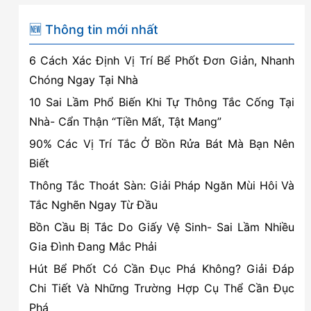
tín
hàng
🆕 Thông tin mới nhất
đầu
6 Cách Xác Định Vị Trí Bể Phốt Đơn Giản, Nhanh
tại
Chóng Ngay Tại Nhà
Đồ
10 Sai Lầm Phổ Biến Khi Tự Thông Tắc Cống Tại
Sơn,
Nhà- Cẩn Thận “Tiền Mất, Tật Mang”
Hải
90% Các Vị Trí Tắc Ở Bồn Rửa Bát Mà Bạn Nên
Phòng
Biết
Thông Tắc Thoát Sàn: Giải Pháp Ngăn Mùi Hôi Và
Tắc Nghẽn Ngay Từ Đầu
Bồn Cầu Bị Tắc Do Giấy Vệ Sinh- Sai Lầm Nhiều
Gia Đình Đang Mắc Phải
Hút Bể Phốt Có Cần Đục Phá Không? Giải Đáp
Chi Tiết Và Những Trường Hợp Cụ Thể Cần Đục
Phá