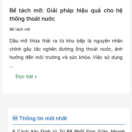
Bể tách mỡ: Giải pháp hiệu quả cho hệ
thống thoát nước
Bể tách mỡ
Dầu mỡ thừa thải ra từ khu bếp là nguyên nhân
chính gây tắc nghẽn đường ống thoát nước, ảnh
hưởng đến môi trường và sức khỏe. Việc sử dụng
…
Bể
Đọc bài »
tách
mỡ:
Giải
pháp
hiệu
🆕 Thông tin mới nhất
quả
6 Cách Xác Định Vị Trí Bể Phốt Đơn Giản, Nhanh