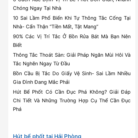
cho
Chóng Ngay Tại Nhà
hệ
10 Sai Lầm Phổ Biến Khi Tự Thông Tắc Cống Tại
thống
Nhà- Cẩn Thận “Tiền Mất, Tật Mang”
thoát
90% Các Vị Trí Tắc Ở Bồn Rửa Bát Mà Bạn Nên
nước
Biết
Thông Tắc Thoát Sàn: Giải Pháp Ngăn Mùi Hôi Và
Tắc Nghẽn Ngay Từ Đầu
Bồn Cầu Bị Tắc Do Giấy Vệ Sinh- Sai Lầm Nhiều
Gia Đình Đang Mắc Phải
Hút Bể Phốt Có Cần Đục Phá Không? Giải Đáp
Chi Tiết Và Những Trường Hợp Cụ Thể Cần Đục
Phá
Hút bể phốt tại Hải Phòng