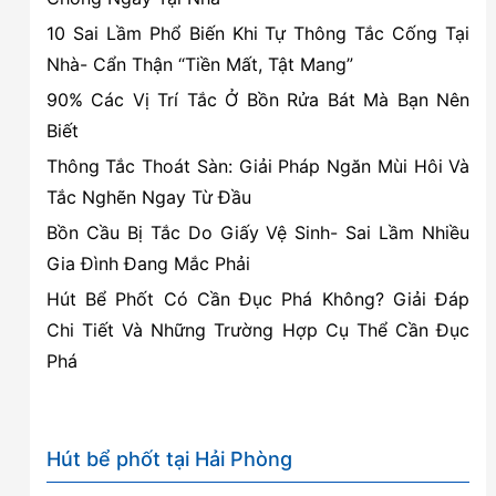
người
10 Sai Lầm Phổ Biến Khi Tự Thông Tắc Cống Tại
là
Nhà- Cẩn Thận “Tiền Mất, Tật Mang”
bao
90% Các Vị Trí Tắc Ở Bồn Rửa Bát Mà Bạn Nên
nhiêu?
Biết
Thông Tắc Thoát Sàn: Giải Pháp Ngăn Mùi Hôi Và
Tắc Nghẽn Ngay Từ Đầu
Bồn Cầu Bị Tắc Do Giấy Vệ Sinh- Sai Lầm Nhiều
Gia Đình Đang Mắc Phải
Hút Bể Phốt Có Cần Đục Phá Không? Giải Đáp
Chi Tiết Và Những Trường Hợp Cụ Thể Cần Đục
Phá
Hút bể phốt tại Hải Phòng