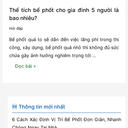
Thể tích bể phốt cho gia đình 5 người là
bao nhiêu?
Hỏi đáp
Bể phốt quá to sẽ dẫn đến việc lãng phí trong thi
công, xây dựng, bể phốt quá nhỏ thì không đủ sức
chứa gây ảnh hưởng nghiêm trọng tới …
Thể
Đọc bài »
tích
bể
phốt
cho
gia
🆕 Thông tin mới nhất
đình
6 Cách Xác Định Vị Trí Bể Phốt Đơn Giản, Nhanh
5
Chóng Ngay Tại Nhà