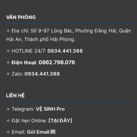
VĂN PHÒNG
✧ Địa chỉ: Số 9-97 Lũng Bắc, Phường Đằng Hải, Quận
Hải An, Thành phố Hải Phòng.
✧ HOTLINE 24/7:
0934.441.388
0862.798.076
✧
Điện thoại
:
✧ Zalo:
0934.441.388
LIÊN HỆ
✧ Telegram:
VỆ SINH Pro
✧ Đặt hẹn Online:
[TẠI ĐÂY]
✧ Email:
Gửi Email 💌