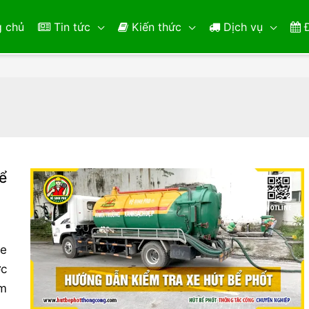
 chủ
Tin tức
Kiến thức
Dịch vụ
Đ
ể
xe
ợc
ảm