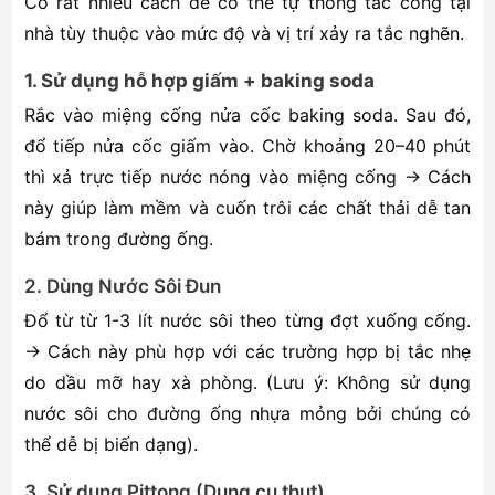
Có rất nhiều cách để có thể tự thông tắc cống tại
nhà tùy thuộc vào mức độ và vị trí xảy ra tắc nghẽn.
1. Sử dụng hỗ hợp giấm + baking soda
Rắc vào miệng cống nửa cốc baking soda. Sau đó,
đổ tiếp nửa cốc giấm vào. Chờ khoảng 20–40 phút
thì xả trực tiếp nước nóng vào miệng cống → Cách
này giúp làm mềm và cuốn trôi các chất thải dễ tan
bám trong đường ống.
2. Dùng Nước Sôi Đun
Đổ từ từ 1-3 lít nước sôi theo từng đợt xuống cống.
→ Cách này phù hợp với các trường hợp bị tắc nhẹ
do dầu mỡ hay xà phòng. (Lưu ý: Không sử dụng
nước sôi cho đường ống nhựa mỏng bởi chúng có
thể dễ bị biến dạng).
3. Sử dụng Pittong (Dụng cụ thụt)