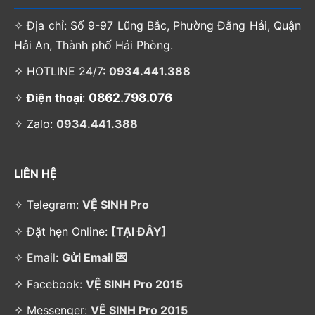
✧ Địa chỉ: Số 9-97 Lũng Bắc, Phường Đằng Hải, Quận
Hải An, Thành phố Hải Phòng.
✧ HOTLINE 24/7:
0934.441.388
0862.798.076
✧
Điện thoại
:
✧ Zalo:
0934.441.388
LIÊN HỆ
✧ Telegram:
VỆ SINH Pro
✧ Đặt hẹn Online:
[TẠI ĐÂY]
✧ Email:
Gửi Email 💌
✧ Facebook:
VỆ SINH Pro 2015
✧ Messenger:
VỆ SINH Pro 2015