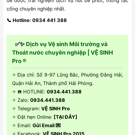
để được trải nghiệm dịch vụ hút bể phốt, thông tắc
cống chuyên nghiệp nhất.
📞 Hotline: 0934 441 388
✅✨
Dịch vụ Vệ sinh Môi trường và
Thoát nước chuyên nghiệp | VỆ SINH
Pro ®
✧ Địa chỉ: Số 9-97 Lũng Bắc, Phường Đằng Hải,
Quận Hải An, Thành phố Hải Phòng.
✧ ☎️ HOTLINE:
0934.441.388
✧ Zalo:
0934.441.388
✧ Telegram:
VỆ SINH Pro
✧ Đặt hẹn Online:
[TẠI ĐÂY]
✧ Email:
Gửi Email 💌
✧ Facebook:
VỆ SINH Pro 2015