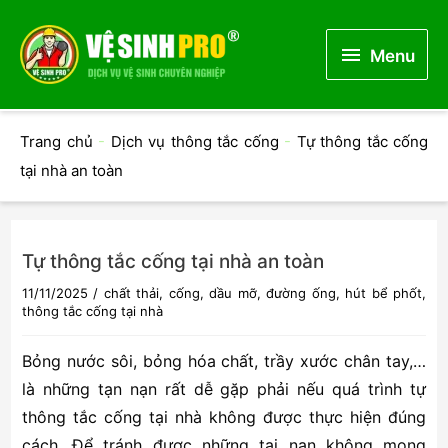
Menu
Menu
Trang chủ
-
Dịch vụ thông tắc cống
-
Tự thông tắc cống
tại nhà an toàn
Tự thông tắc cống tại nhà an toàn
11/11/2025
/
chất thải
,
cống
,
dầu mỡ
,
đường ống
,
hút bể phốt
,
thông tắc cống tại nhà
Bỏng nước sôi, bỏng hóa chất, trầy xước chân tay,…
là những tạn nạn rất dễ gặp phải nếu quá trình tự
thông tắc cống tại nhà không được thực hiện đúng
cách. Để tránh được những tai nạn không mong