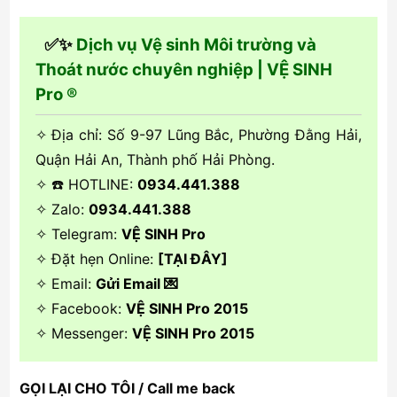
✅✨
Dịch vụ Vệ sinh Môi trường và
Thoát nước chuyên nghiệp | VỆ SINH
Pro ®
✧ Địa chỉ: Số 9-97 Lũng Bắc, Phường Đằng Hải,
Quận Hải An, Thành phố Hải Phòng.
✧ ☎️ HOTLINE:
0934.441.388
✧ Zalo:
0934.441.388
✧ Telegram:
VỆ SINH Pro
✧ Đặt hẹn Online:
[TẠI ĐÂY]
✧ Email:
Gửi Email 💌
✧ Facebook:
VỆ SINH Pro 2015
✧ Messenger:
VỆ SINH Pro 2015
GỌI LẠI CHO TÔI / Call me back