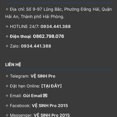
✧ Địa chỉ: Số 9-97 Lũng Bắc, Phường Đằng Hải, Quận
Hải An, Thành phố Hải Phòng.
✧ HOTLINE 24/7:
0934.441.388
0862.798.076
✧
Điện thoại
:
✧ Zalo:
0934.441.388
LIÊN HỆ
✧ Telegram:
VỆ SINH Pro
✧ Đặt hẹn Online:
[TẠI ĐÂY]
✧ Email:
Gửi Email 💌
✧ Facebook:
VỆ SINH Pro 2015
✧ Messenger:
VỆ SINH Pro 2015