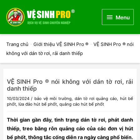
Menu
Menu
Trang chủ
-
Giới thiệu VỆ SINH Pro ®
-
VỆ SINH Pro ® nói
không với dán tờ rơi, rải danh thiếp
VỆ SINH Pro ® nói không với dán tờ rơi, rải
danh thiếp
10/03/2024
/
bảo vệ môi trường
,
dán tờ rơi quảng cáo
,
hút bể
phốt
,
lừa đảo hút bể phốt
,
quảng cáo hút bể phốt
Thời gian gần đây, tình trạng dán tờ rơi, phát danh
thiếp, treo băng rôn quảng cáo của các đơn vị hút
bể phốt, thông tắc cống diễn ra ngày càng phổ biến.