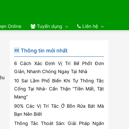
ẹn Online
Tuyển dụng
Liên hệ
🆕 Thông tin mới nhất
6 Cách Xác Định Vị Trí Bể Phốt Đơn
Giản, Nhanh Chóng Ngay Tại Nhà
ều
10 Sai Lầm Phổ Biến Khi Tự Thông Tắc
Cống Tại Nhà- Cẩn Thận “Tiền Mất, Tật
Mang”
90% Các Vị Trí Tắc Ở Bồn Rửa Bát Mà
Bạn Nên Biết
Thông Tắc Thoát Sàn: Giải Pháp Ngăn