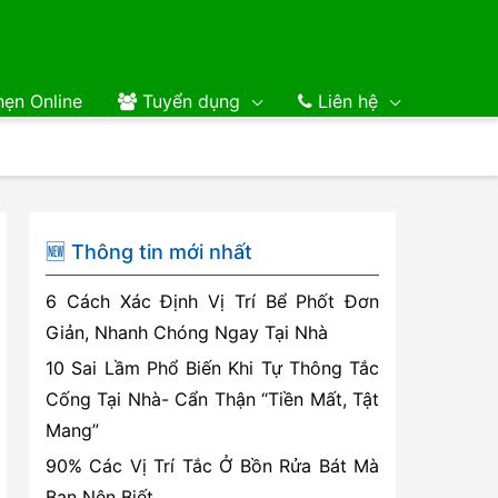
ẹn Online
Tuyển dụng
Liên hệ
🆕 Thông tin mới nhất
6 Cách Xác Định Vị Trí Bể Phốt Đơn
Giản, Nhanh Chóng Ngay Tại Nhà
10 Sai Lầm Phổ Biến Khi Tự Thông Tắc
Cống Tại Nhà- Cẩn Thận “Tiền Mất, Tật
Mang”
90% Các Vị Trí Tắc Ở Bồn Rửa Bát Mà
Bạn Nên Biết