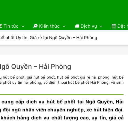
Tin tức
Kiến thức
Dịch vụ
Đặt h
bể phốt Uy tín, Giá rẻ tại Ngô Quyền – Hải Phòng
i Ngô Quyền – Hải Phòng
ụ hút bể phốt
,
giá hút bể phốt
,
hút bể phốt giá rẻ hải phòng
,
hút bể
ể phốt uy tín hải phòng
,
số điện thoại hút bể phốt Hải Phòng
,
vệ sinh
n cung cấp dịch vụ hút bể phốt tại Ngô Quyền, Hải
đội ngũ nhân viên chuyên nghiệp, xe hút hiện đại.
hách hàng dịch vụ chất lượng cao, uy tín, giá cả