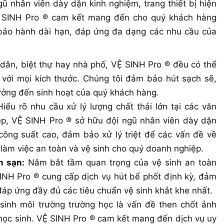
ũ nhân viên dày dặn kinh nghiệm, trang thiết bị hiện
VỆ SINH Pro ® cam kết mang đến cho quý khách hàng
 bảo hành dài hạn, đáp ứng đa dạng các nhu cầu của
dân, biệt thự hay nhà phố, VỆ SINH Pro ® đều có thể
với mọi kích thước. Chúng tôi đảm bảo hút sạch sẽ,
ưởng đến sinh hoạt của quý khách hàng.
iểu rõ nhu cầu xử lý lượng chất thải lớn tại các văn
ệp, VỆ SINH Pro ® sở hữu đội ngũ nhân viên dày dặn
công suất cao, đảm bảo xử lý triệt để các vấn đề về
 làm việc an toàn và vệ sinh cho quý doanh nghiệp.
h sạn:
Nắm bắt tầm quan trọng của vệ sinh an toàn
INH Pro ® cung cấp dịch vụ hút bể phốt định kỳ, đảm
đáp ứng đầy đủ các tiêu chuẩn vệ sinh khắt khe nhất.
sinh môi trường trường học là vấn đề then chốt ảnh
học sinh. VỆ SINH Pro ® cam kết mang đến dịch vụ uy