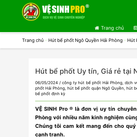
Trang chủ
Trang chủ
-
Hút bể phốt Ngô Quyền Hải Phòng
-
Hút 
Hút bể phốt Uy tín, Giá rẻ tạ
06/05/2024
/
công ty hút bể phốt Hải Phòng
,
dịch v
phốt Hải Phòng
,
hút bể phốt quận Ngô Quyền
,
hút b
bể phốt định kỳ
VỆ SINH Pro ® là đơn vị uy tín chuyê
Phòng với nhiều năm kinh nghiệm cùng 
Chúng tôi cam kết mang đến cho quý k
cạnh tranh.