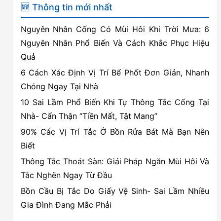
uy
🆕 Thông tin mới nhất
tín,
Nguyên Nhân Cống Có Mùi Hôi Khi Trời Mưa: 6
giá
Nguyên Nhân Phổ Biến Và Cách Khắc Phục Hiệu
rẻ
Quả
tại
6 Cách Xác Định Vị Trí Bể Phốt Đơn Giản, Nhanh
Hồng
Chóng Ngay Tại Nhà
Bàng,
10 Sai Lầm Phổ Biến Khi Tự Thông Tắc Cống Tại
Hải
Nhà- Cẩn Thận “Tiền Mất, Tật Mang”
Phòng
90% Các Vị Trí Tắc Ở Bồn Rửa Bát Mà Bạn Nên
Biết
Thông Tắc Thoát Sàn: Giải Pháp Ngăn Mùi Hôi Và
Tắc Nghẽn Ngay Từ Đầu
Bồn Cầu Bị Tắc Do Giấy Vệ Sinh- Sai Lầm Nhiều
Gia Đình Đang Mắc Phải