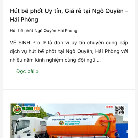
Hút bể phốt Uy tín, Giá rẻ tại Ngô Quyền –
Hải Phòng
Hút bể phốt Ngô Quyền Hải Phòng
VỆ SINH Pro ® là đơn vị uy tín chuyên cung cấp
dịch vụ hút bể phốt tại Ngô Quyền, Hải Phòng với
nhiều năm kinh nghiệm cùng đội ngũ …
Hút
Đọc bài »
bể
phốt
Uy
tín,
Giá
rẻ
tại