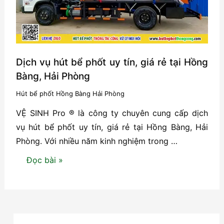
Ngô
Quyền
–
Hải
Phòng
Dịch vụ hút bể phốt uy tín, giá rẻ tại Hồng
Bàng, Hải Phòng
Hút bể phốt Hồng Bàng Hải Phòng
VỆ SINH Pro ® là công ty chuyên cung cấp dịch
vụ hút bể phốt uy tín, giá rẻ tại Hồng Bàng, Hải
Phòng. Với nhiều năm kinh nghiệm trong …
Dịch
Đọc bài »
vụ
hút
bể
phốt