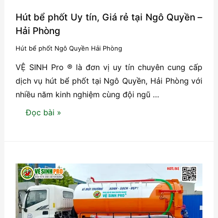
Hút bể phốt Uy tín, Giá rẻ tại Ngô Quyền –
Hải Phòng
Hút bể phốt Ngô Quyền Hải Phòng
VỆ SINH Pro ® là đơn vị uy tín chuyên cung cấp
dịch vụ hút bể phốt tại Ngô Quyền, Hải Phòng với
nhiều năm kinh nghiệm cùng đội ngũ …
Hút
Đọc bài »
bể
phốt
Uy
tín,
Giá
rẻ
tại