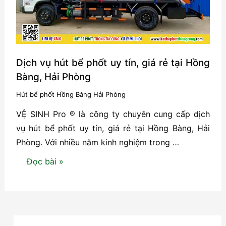
Ngô
Quyền
–
Hải
Phòng
Dịch vụ hút bể phốt uy tín, giá rẻ tại Hồng
Bàng, Hải Phòng
Hút bể phốt Hồng Bàng Hải Phòng
VỆ SINH Pro ® là công ty chuyên cung cấp dịch
vụ hút bể phốt uy tín, giá rẻ tại Hồng Bàng, Hải
Phòng. Với nhiều năm kinh nghiệm trong …
Dịch
Đọc bài »
vụ
hút
bể
phốt