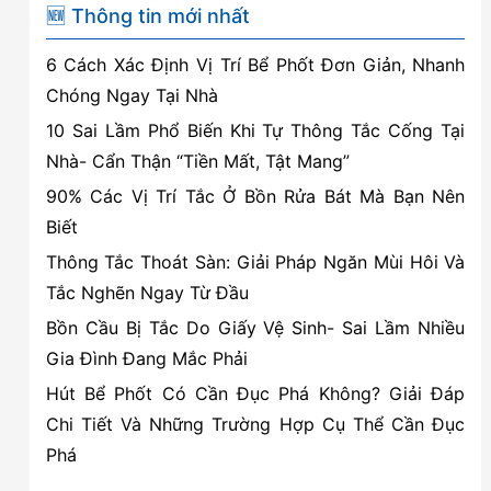
uy
🆕 Thông tin mới nhất
tín,
6 Cách Xác Định Vị Trí Bể Phốt Đơn Giản, Nhanh
giá
Chóng Ngay Tại Nhà
rẻ
10 Sai Lầm Phổ Biến Khi Tự Thông Tắc Cống Tại
tại
Nhà- Cẩn Thận “Tiền Mất, Tật Mang”
Hồng
90% Các Vị Trí Tắc Ở Bồn Rửa Bát Mà Bạn Nên
Bàng,
Biết
Hải
Phòng
Thông Tắc Thoát Sàn: Giải Pháp Ngăn Mùi Hôi Và
Tắc Nghẽn Ngay Từ Đầu
Bồn Cầu Bị Tắc Do Giấy Vệ Sinh- Sai Lầm Nhiều
Gia Đình Đang Mắc Phải
Hút Bể Phốt Có Cần Đục Phá Không? Giải Đáp
Chi Tiết Và Những Trường Hợp Cụ Thể Cần Đục
Phá