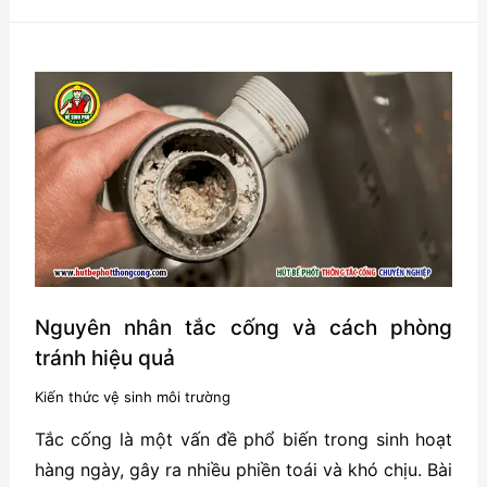
mỡ:
Giải
pháp
hiệu
quả
cho
hệ
thống
thoát
nước
Nguyên nhân tắc cống và cách phòng
tránh hiệu quả
Kiến thức vệ sinh môi trường
Tắc cống là một vấn đề phổ biến trong sinh hoạt
hàng ngày, gây ra nhiều phiền toái và khó chịu. Bài