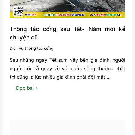
Thông tắc cống sau Tết- Năm mới kể
chuyện cũ
Dịch vụ thông tắc cống
Sau những ngày Tết sum vầy bên gia đình, người
người hối hả quay về với cuộc sống thường nhật
thì cũng là lúc nhiều gia đình phải đối mặt …
Thông
Đọc bài »
tắc
cống
sau
Tết-
Năm