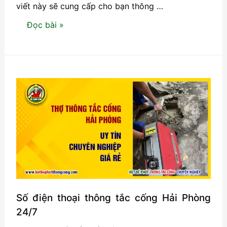
viết này sẽ cung cấp cho bạn thông …
Nguyên
Đọc bài »
nhân
tắc
cống
và
cách
phòng
tránh
hiệu
quả
Số điện thoại thông tắc cống Hải Phòng
24/7