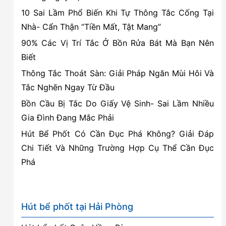
Giá
10 Sai Lầm Phổ Biến Khi Tự Thông Tắc Cống Tại
Rẻ,
Nhà- Cẩn Thận “Tiền Mất, Tật Mang”
Có
90% Các Vị Trí Tắc Ở Bồn Rửa Bát Mà Bạn Nên
bảo
Biết
hành
Thông Tắc Thoát Sàn: Giải Pháp Ngăn Mùi Hôi Và
Tắc Nghẽn Ngay Từ Đầu
Bồn Cầu Bị Tắc Do Giấy Vệ Sinh- Sai Lầm Nhiều
Gia Đình Đang Mắc Phải
Hút Bể Phốt Có Cần Đục Phá Không? Giải Đáp
Chi Tiết Và Những Trường Hợp Cụ Thể Cần Đục
Phá
Hút bể phốt tại Hải Phòng