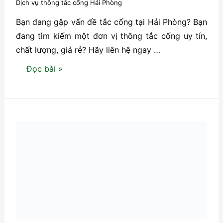
Dịch vụ thông tắc cống Hải Phòng
Bạn đang gặp vấn đề tắc cống tại Hải Phòng? Bạn
đang tìm kiếm một đơn vị thông tắc cống uy tín,
chất lượng, giá rẻ? Hãy liên hệ ngay …
Số
Đọc bài »
điện
thoại
thông
tắc
cống
Hải
Phòng
24/7