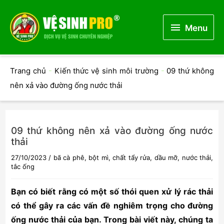
Menu
Menu
Trang chủ
-
Kiến thức vệ sinh môi trường
-
09 thứ không
nên xả vào đường ống nước thải
09 thứ không nên xả vào đường ống nước
thải
27/10/2023
/
bã cà phê
,
bột mì
,
chất tẩy rửa
,
dầu mỡ
,
nước thải
,
tắc ống
Bạn có biết rằng có một số thói quen xử lý rác thải
có thể gây ra các vấn đề nghiêm trọng cho đường
ống nước thải của bạn. Trong bài viết này, chúng ta