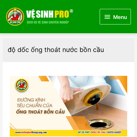
Menu
Menu
độ dốc ống thoát nước bồn cầu