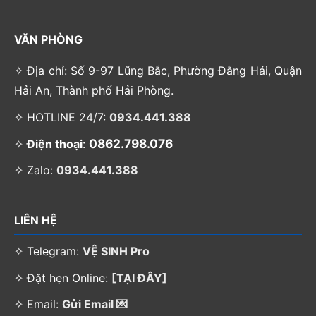
VĂN PHÒNG
✧ Địa chỉ: Số 9-97 Lũng Bắc, Phường Đằng Hải, Quận
Hải An, Thành phố Hải Phòng.
✧ HOTLINE 24/7:
0934.441.388
0862.798.076
✧
Điện thoại
:
✧ Zalo:
0934.441.388
LIÊN HỆ
✧ Telegram:
VỆ SINH Pro
✧ Đặt hẹn Online:
[TẠI ĐÂY]
✧ Email:
Gửi Email 💌