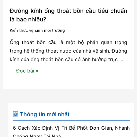
Đường kính ống thoát bồn cầu tiêu chuẩn
là bao nhiêu?
Kiến thức vệ sinh môi trường
Ống thoát bồn cầu là một bộ phận quan trọng
trong hệ thống thoát nước của nhà vệ sinh. Đường
kính của ống thoát bồn cầu có ảnh hưởng trực …
Đường
Đọc bài »
kính
ống
thoát
bồn
cầu
🆕 Thông tin mới nhất
tiêu
6 Cách Xác Định Vị Trí Bể Phốt Đơn Giản, Nhanh
chuẩn
Chóng Ngay Tại Nhà