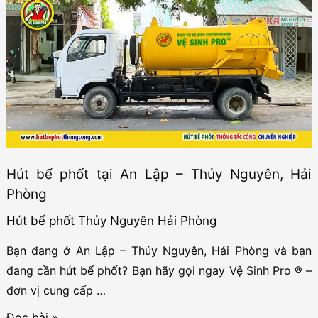
phốt
tại
Phả
Lễ
–
Thủy
Nguyên,
Hải
Hút bể phốt tại An Lập – Thủy Nguyên, Hải
Phòng
Phòng
Hút bể phốt Thủy Nguyên Hải Phòng
Bạn đang ở An Lập – Thủy Nguyên, Hải Phòng và bạn
đang cần hút bể phốt? Bạn hãy gọi ngay Vệ Sinh Pro ® –
đơn vị cung cấp …
Hút
Đọc bài »