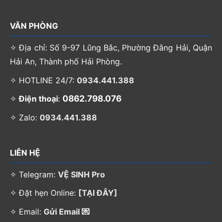
VĂN PHÒNG
✧ Địa chỉ: Số 9-97 Lũng Bắc, Phường Đằng Hải, Quận
Hải An, Thành phố Hải Phòng.
✧ HOTLINE 24/7:
0934.441.388
0862.798.076
✧
Điện thoại
:
✧ Zalo:
0934.441.388
LIÊN HỆ
✧ Telegram:
VỆ SINH Pro
✧ Đặt hẹn Online:
[TẠI ĐÂY]
✧ Email:
Gửi Email 💌