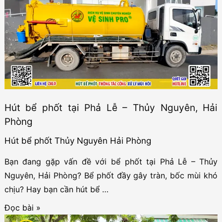
tại
Kiến
Quốc
–
Thủy
Nguyên,
Hải
Hút bể phốt tại Phả Lễ – Thủy Nguyên, Hải
Phòng:
Phòng
Nhanh,
Sạch,
Hút bể phốt Thủy Nguyên Hải Phòng
Rẻ
Bạn đang gặp vấn đề với bể phốt tại Phả Lễ – Thủy
Nguyên, Hải Phòng? Bể phốt đầy gây tràn, bốc mùi khó
chịu? Hay bạn cần hút bể …
Hút
Đọc bài »
bể