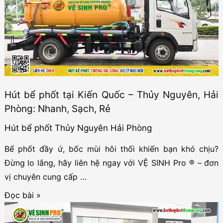
Tam
Hưng
–
Thủy
Nguyên:
Nhanh,
Hút bể phốt tại Kiến Quốc – Thủy Nguyên, Hải
Sạch,
Phòng: Nhanh, Sạch, Rẻ
Rẻ
Hút bể phốt Thủy Nguyên Hải Phòng
Bể phốt đầy ứ, bốc mùi hôi thối khiến bạn khó chịu?
Đừng lo lắng, hãy liên hệ ngay với VỆ SINH Pro ® – đơn
vị chuyên cung cấp …
Hút
Đọc bài »
bể
phốt