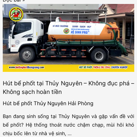
bể
phốt
tại
An
Lập
–
Thủy
Nguyên,
Hải
Hút bể phốt tại Thủy Nguyên – Không đục phá –
Phòng
Không sạch hoàn tiền
Hút bể phốt Thủy Nguyên Hải Phòng
Bạn đang sinh sống tại Thủy Nguyên và gặp vấn đề với
bể phốt? Hệ thống thoát nước chậm chạp, mùi hôi khó
chịu bốc lên từ nhà vệ sinh, …