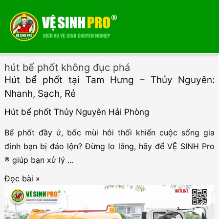
Menu
Menu
hút bể phốt không đục phá
Hút bể phốt tại Tam Hưng – Thủy Nguyên:
Nhanh, Sạch, Rẻ
Hút bể phốt Thủy Nguyên Hải Phòng
Bể phốt đầy ứ, bốc mùi hôi thối khiến cuộc sống gia
đình bạn bị đảo lộn? Đừng lo lắng, hãy để VỆ SINH Pro
® giúp bạn xử lý …
Hút
Đọc bài »
bể
phốt
tại