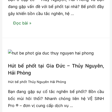
đang gặp vấn đề với bể phốt tại nhà? Bể phốt đầy
gây khiến bồn cầu tắc nghẽn, hệ …
Hút
Đọc bài »
bể
phốt
tại
Lập
Lễ
–
Hút bể phốt tại Gia Đức – Thủy Nguyên,
Thủy
Hải Phòng
Nguyên,
Hút bể phốt Thủy Nguyên Hải Phòng
Hải
Bạn đang gặp sự cố tắc nghẽn bể phốt? Bồn cầu
Phòng
bốc mùi hôi thối? Nhanh chóng liên hệ VỆ SINH
Pro ® – đơn vị cung cấp dịch vụ …