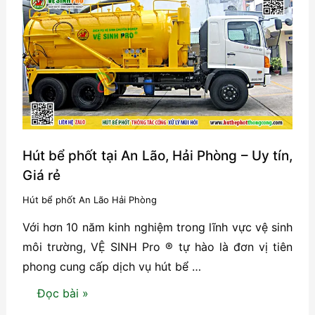
Thụy
Hải
Phòng:
Nhanh,
Sạch,
Rẻ
Hút bể phốt tại An Lão, Hải Phòng – Uy tín,
Giá rẻ
Hút bể phốt An Lão Hải Phòng
Với hơn 10 năm kinh nghiệm trong lĩnh vực vệ sinh
môi trường, VỆ SINH Pro ® tự hào là đơn vị tiên
phong cung cấp dịch vụ hút bể …
Hút
Đọc bài »
bể