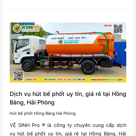
phốt
tại
An
Lão,
Hải
Phòng
–
Uy
tín,
Giá
rẻ
Dịch vụ hút bể phốt uy tín, giá rẻ tại Hồng
Bàng, Hải Phòng
Hút bể phốt Hồng Bàng Hải Phòng
VỆ SINH Pro ® là công ty chuyên cung cấp dịch
vụ hút bể phốt uy tín, giá rẻ tại Hồng Bàng, Hải