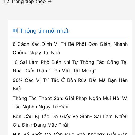
Phân
1
2
Trang tiếp theo
→
tại
trang
Thủy
bài
Sơn
viết
–
🆕 Thông tin mới nhất
Thủy
6 Cách Xác Định Vị Trí Bể Phốt Đơn Giản, Nhanh
Nguyên,
Chóng Ngay Tại Nhà
Hải
10 Sai Lầm Phổ Biến Khi Tự Thông Tắc Cống Tại
Phòng
Nhà- Cẩn Thận “Tiền Mất, Tật Mang”
90% Các Vị Trí Tắc Ở Bồn Rửa Bát Mà Bạn Nên
Biết
Thông Tắc Thoát Sàn: Giải Pháp Ngăn Mùi Hôi Và
Tắc Nghẽn Ngay Từ Đầu
Bồn Cầu Bị Tắc Do Giấy Vệ Sinh- Sai Lầm Nhiều
Gia Đình Đang Mắc Phải
Hút Bể Phốt Có Cần Đục Phá Không? Giải Đáp