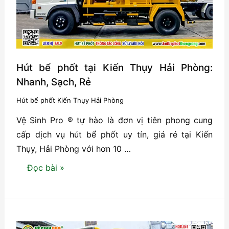
thực
hiện
định
kỳ
không?
Hút bể phốt tại Kiến Thụy Hải Phòng:
Nhanh, Sạch, Rẻ
Hút bể phốt Kiến Thụy Hải Phòng
Vệ Sinh Pro ® tự hào là đơn vị tiên phong cung
cấp dịch vụ hút bể phốt uy tín, giá rẻ tại Kiến
Thụy, Hải Phòng với hơn 10 …
Hút
Đọc bài »
bể
phốt
tại
Kiến