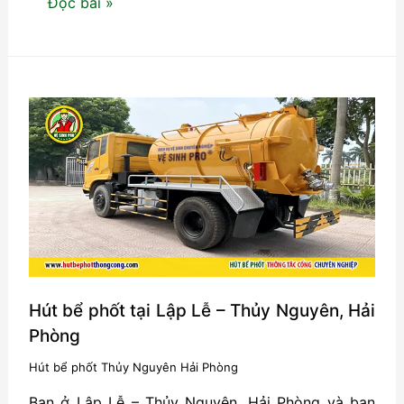
Hút
Đọc bài »
bể
phốt
tại
Quảng
Thanh
–
Thủy
Nguyên,
Hải
Phòng
Hút bể phốt tại Lập Lễ – Thủy Nguyên, Hải
Phòng
Hút bể phốt Thủy Nguyên Hải Phòng
Bạn ở Lập Lễ – Thủy Nguyên, Hải Phòng và bạn