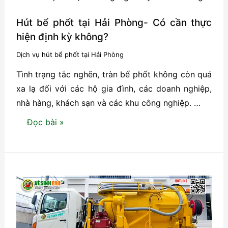
tại
Hải
Hút bể phốt tại Hải Phòng- Có cần thực
Phòng-
hiện định kỳ không?
Ranh
Dịch vụ hút bể phốt tại Hải Phòng
giới
Tình trạng tắc nghẽn, tràn bể phốt không còn quá
giữa
xa lạ đối với các hộ gia đình, các doanh nghiệp,
báo
nhà hàng, khách sạn và các khu công nghiệp. …
giá
và”
Hút
Đọc bài »
ngáo
bể
giá”
phốt
tại
Hải
Phòng-
Có
cần