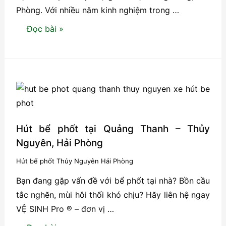
Phòng. Với nhiều năm kinh nghiệm trong …
Dịch
Đọc bài »
vụ
hút
bể
phốt
uy
tín,
giá
Hút bể phốt tại Quảng Thanh – Thủy
rẻ
Nguyên, Hải Phòng
tại
Hút bể phốt Thủy Nguyên Hải Phòng
Hồng
Bạn đang gặp vấn đề với bể phốt tại nhà? Bồn cầu
Bàng,
tắc nghẽn, mùi hôi thối khó chịu? Hãy liên hệ ngay
Hải
VỆ SINH Pro ® – đơn vị …
Phòng