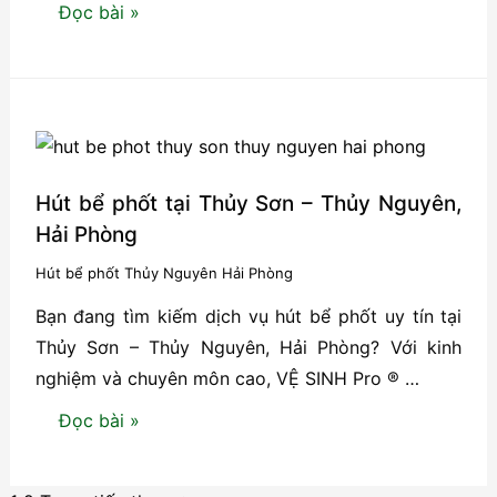
Hút
Đọc bài »
bể
phốt
tại
Gia
Đức
–
Hút bể phốt tại Thủy Sơn – Thủy Nguyên,
Thủy
Hải Phòng
Nguyên,
Hút bể phốt Thủy Nguyên Hải Phòng
Hải
Bạn đang tìm kiếm dịch vụ hút bể phốt uy tín tại
Phòng
Thủy Sơn – Thủy Nguyên, Hải Phòng? Với kinh
nghiệm và chuyên môn cao, VỆ SINH Pro ® …
Hút
Đọc bài »
bể
phốt