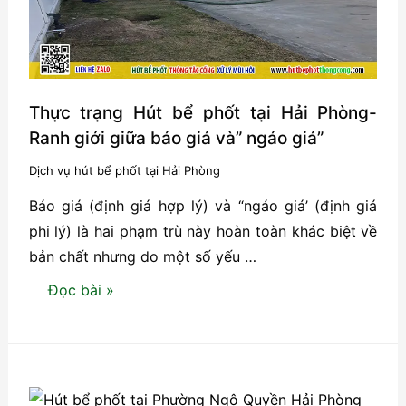
bể
phốt
tại
Hải
Phòng
Thực trạng Hút bể phốt tại Hải Phòng-
siêu
Ranh giới giữa báo giá và” ngáo giá”
tốc!
Dịch vụ hút bể phốt tại Hải Phòng
Báo giá (định giá hợp lý) và “ngáo giá’ (định giá
phi lý) là hai phạm trù này hoàn toàn khác biệt về
bản chất nhưng do một số yếu …
Thực
Đọc bài »
trạng
Hút
bể
phốt